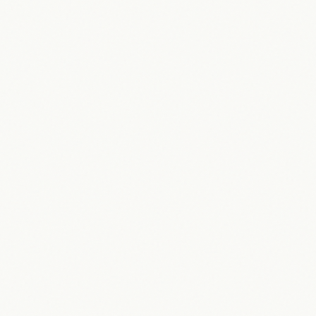
des Transfermarktes 2026 & George
Hincapies Radsport-Comeback
30.05.2026
Maik Möhring