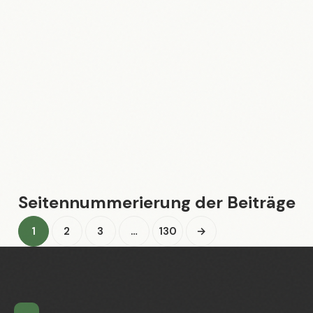
MSCI World: Global Investieren –
Chancen & Risiken 2026
30.05.2026
Maik Möhring
Seitennummerierung der Beiträge
1
2
3
…
130
→