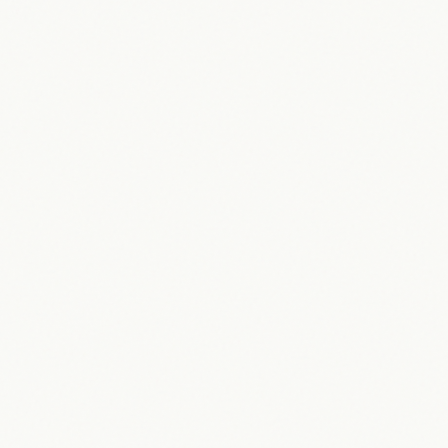
31.05.2026
Maik Möhring
John Wick: Die Saga des Baba Yaga
– Filme, Spin-offs & Zukunft 2026