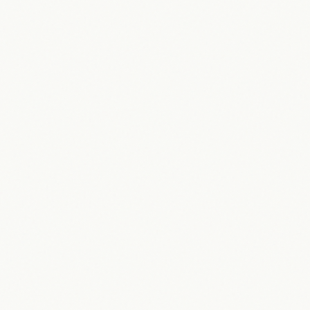
Moïse Kouamé: Frankreichs Tennis-
Sensation bei Roland-Garros 2026
30.05.2026
Maik Möhring