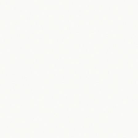
Legende im Jahr 2026
30.05.2026
Maik Möhring
Hincapie: Piero Hincapié im Fokus