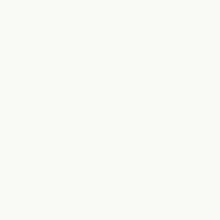
Scotland vs Curaçao: WM-
Vorbereitung und historische Debüts
am 30.05.2026
30.05.2026
Maik Möhring