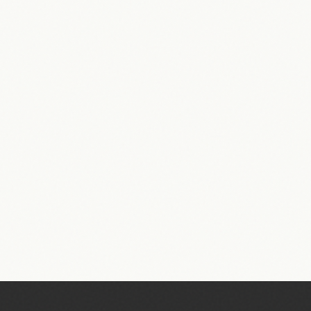
Dübelverbindung Möbel: So Gelingt
der Stabile Möbelbau!
27.02.2026
Hannes Nagel