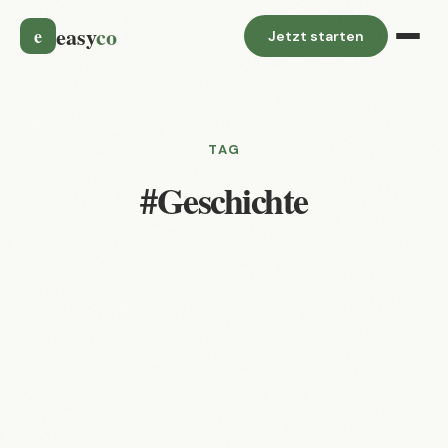
easy
co
e
Jetzt starten
TAG
#Geschichte