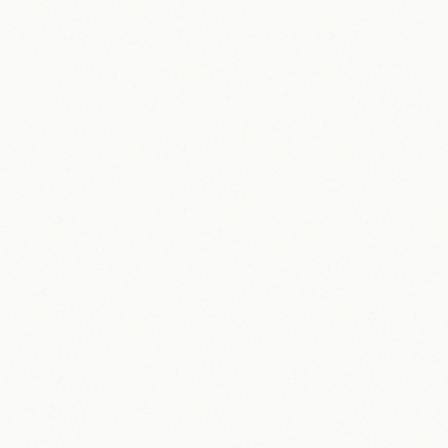
San Marino 2026: Entdecken Sie
Europas älteste Republik –
Geschichte, Kultur & Reisetipps
12.05.2026
Maik Möhring