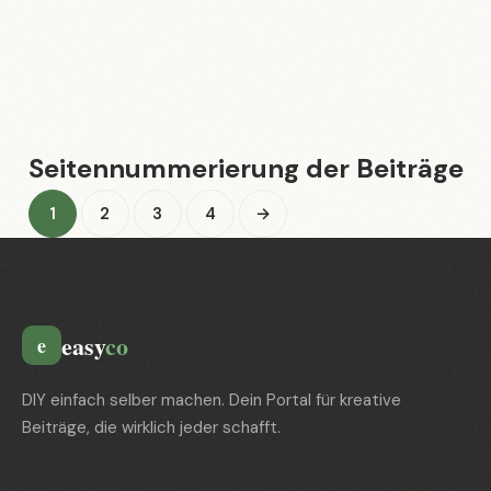
03.05.2026
Maik Möhring
Seitennummerierung der Beiträge
1
2
3
4
→
easy
co
e
DIY einfach selber machen. Dein Portal für kreative
Beiträge, die wirklich jeder schafft.