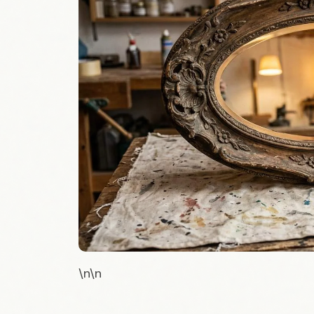
\n\n
Material und Werkzeug: 
Schubladenregal brauchs
\n