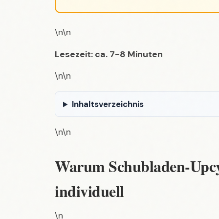
\n\n
Inhaltsverzeichnis
\n\n
Warum Schubladen-Upcyc
individuell
\n
Upcycling ist mehr als nur ein Trend. Es 
Dingen neues Leben einzuhauchen. Statt
zu lassen, verwandelst du sie in individ
nicht nur Ressourcen und reduziert Abfal