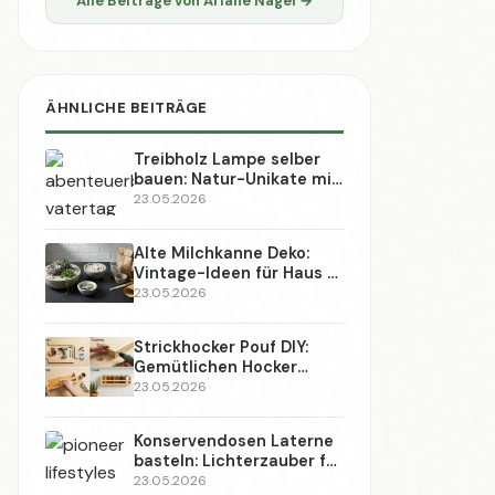
Möbel bauen
(101)
Holz & Möbel
(2)
Wand & Farbe
(1)
AMAZON WERBUNG
📢 Werbung
Slot 2 · Design → Widgets