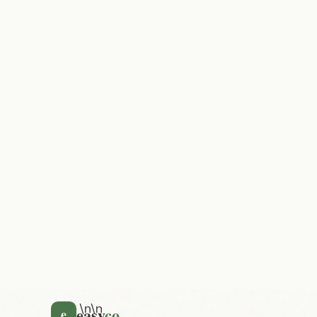
nicht nur dein Zuhause verschönerst, s
Vorbereitung bis zur Montage – hier find
\n\n
Alte Schubladen lassen sich mit wenigen H
Regale, Deko-Elemente oder praktische
Schublade Regal Upcycling
spart Resso
Räumen einen einzigartigen, persönliche
\n\n
Das Wichtigste in Kuerze