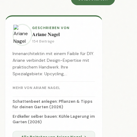
Suchen
Suchen
📂 KATEGORIEN
Trends
(1034)
Garten & Outdoor
(128)
Werkzeug-Ratgeber
(121)
Heimwerker-Basics
(112)
Upcycling & Restaurieren
(107)
Renovieren & Sanieren
(106)