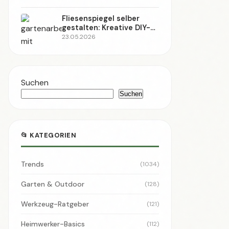
🏷️ SCHLAGWÖRTER
DIY
Deutschland
Heimwerken
Anleitung
Sport
2026
Fußball
Garten
Upcycling
Nachhaltigkeit
Werkzeug
Wirtschaft
Holz
Handwerk
Sicherheit