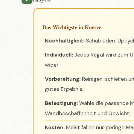
Nachhaltigkeit:
Schubladen-Upcycli
Individuell:
Jedes Regal wird zum Un
wider.
Vorbereitung:
Reinigen, schleifen u
gutes Ergebnis.
Befestigung:
Wähle die passende Me
Wandbeschaffenheit und Gewicht.
Kosten:
Meist fallen nur geringe Ma
\n\n
Lesezeit: ca. 7-8 Minuten