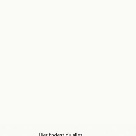
ondern auch die Umwelt schonst. Von der
est du alle wichtigen Schritte und kreativen Ideen.
andgriffen und etwas Kreativität in individuelle
 Aufbewahrungslösungen verwandeln. Das
urcen, schont den Geldbeutel und verleiht deinen
n Charme.