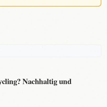
ling? Nachhaltig und
ist eine kreative und nachhaltige Möglichkeit, alten
 ausgediente Möbelteile auf dem Sperrmüll landen
uelle Schmuckstücke für dein Zuhause. Das schont
l, sondern fördert auch deine Kreativität.