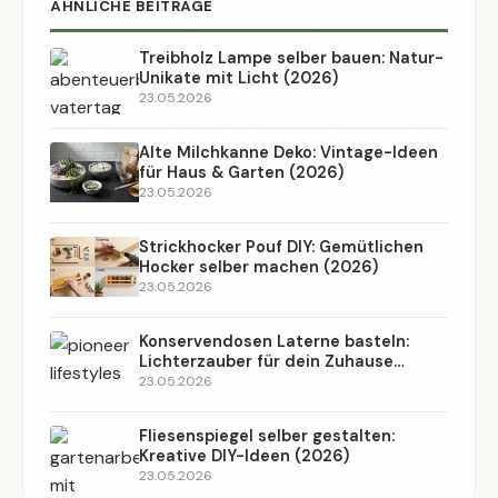
ÄHNLICHE BEITRÄGE
Treibholz Lampe selber bauen: Natur-
Unikate mit Licht (2026)
23.05.2026
Alte Milchkanne Deko: Vintage-Ideen
für Haus & Garten (2026)
23.05.2026
Strickhocker Pouf DIY: Gemütlichen
Hocker selber machen (2026)
23.05.2026
Konservendosen Laterne basteln:
Lichterzauber für dein Zuhause
(2026)
23.05.2026
Fliesenspiegel selber gestalten:
Kreative DIY-Ideen (2026)
23.05.2026