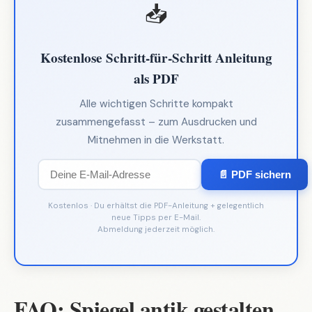
📥
Kostenlose Schritt-für-Schritt Anleitung
als PDF
Alle wichtigen Schritte kompakt
zusammengefasst – zum Ausdrucken und
Mitnehmen in die Werkstatt.
📄 PDF sichern
Kostenlos · Du erhältst die PDF-Anleitung + gelegentlich
neue Tipps per E-Mail.
Abmeldung jederzeit möglich.
FAQ: Spiegel antik gestalten