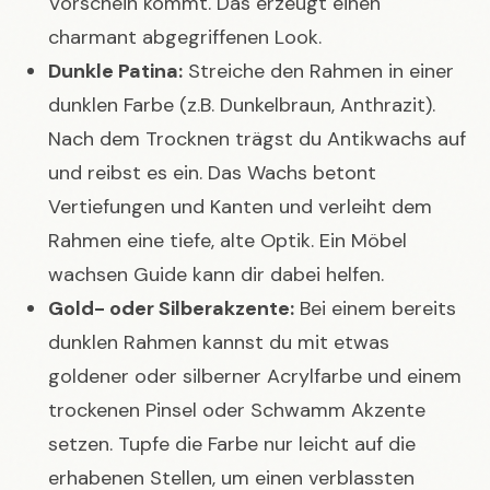
Vorschein kommt. Das erzeugt einen
charmant abgegriffenen Look.
Dunkle Patina:
Streiche den Rahmen in einer
dunklen Farbe (z.B. Dunkelbraun, Anthrazit).
Nach dem Trocknen trägst du Antikwachs auf
und reibst es ein. Das Wachs betont
Vertiefungen und Kanten und verleiht dem
Rahmen eine tiefe, alte Optik. Ein
Möbel
wachsen
Guide kann dir dabei helfen.
Gold- oder Silberakzente:
Bei einem bereits
dunklen Rahmen kannst du mit etwas
goldener oder silberner Acrylfarbe und einem
trockenen Pinsel oder Schwamm Akzente
setzen. Tupfe die Farbe nur leicht auf die
erhabenen Stellen, um einen verblassten