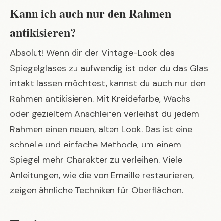
Kann ich auch nur den Rahmen
antikisieren?
Absolut! Wenn dir der Vintage-Look des
Spiegelglases zu aufwendig ist oder du das Glas
intakt lassen möchtest, kannst du auch nur den
Rahmen antikisieren. Mit Kreidefarbe, Wachs
oder gezieltem Anschleifen verleihst du jedem
Rahmen einen neuen, alten Look. Das ist eine
schnelle und einfache Methode, um einem
Spiegel mehr Charakter zu verleihen. Viele
Anleitungen, wie die von
Emaille restaurieren
,
zeigen ähnliche Techniken für Oberflächen.