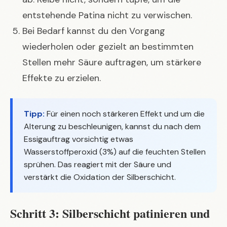
entstehende Patina nicht zu verwischen.
Bei Bedarf kannst du den Vorgang
wiederholen oder gezielt an bestimmten
Stellen mehr Säure auftragen, um stärkere
Effekte zu erzielen.
Tipp:
Für einen noch stärkeren Effekt und um die
Alterung zu beschleunigen, kannst du nach dem
Essigauftrag vorsichtig etwas
Wasserstoffperoxid (3%) auf die feuchten Stellen
sprühen. Das reagiert mit der Säure und
verstärkt die Oxidation der Silberschicht.
Schritt 3: Silberschicht patinieren und