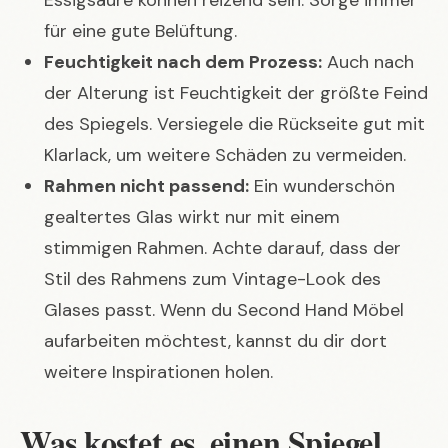
Essigsäure können reizend sein. Sorge immer
für eine gute Belüftung.
Feuchtigkeit nach dem Prozess:
Auch nach
der Alterung ist Feuchtigkeit der größte Feind
des Spiegels. Versiegele die Rückseite gut mit
Klarlack, um weitere Schäden zu vermeiden.
Rahmen nicht passend:
Ein wunderschön
gealtertes Glas wirkt nur mit einem
stimmigen Rahmen. Achte darauf, dass der
Stil des Rahmens zum Vintage-Look des
Glases passt. Wenn du
Second Hand Möbel
aufarbeiten
möchtest, kannst du dir dort
weitere Inspirationen holen.
Was kostet es, einen Spiegel