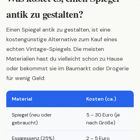
antik zu gestalten?
Einen Spiegel antik zu gestalten, ist eine
kostengünstige Alternative zum Kauf eines
echten Vintage-Spiegels. Die meisten
Materialien hast du vielleicht schon zu Hause
oder bekommst sie im Baumarkt oder Drogerie
für wenig Geld:
Material
Kosten (ca.)
Spiegel (neu oder
5 – 30 Euro (je
gebraucht)
nach Größe)
Essigessenz (25%)
2 – 5 Euro