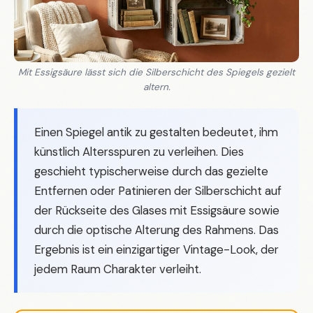
Mit Essigsäure lässt sich die Silberschicht des Spiegels gezielt
altern.
Einen Spiegel antik zu gestalten bedeutet, ihm
künstlich Altersspuren zu verleihen. Dies
geschieht typischerweise durch das gezielte
Entfernen oder Patinieren der Silberschicht auf
der Rückseite des Glases mit Essigsäure sowie
durch die optische Alterung des Rahmens. Das
Ergebnis ist ein einzigartiger Vintage-Look, der
jedem Raum Charakter verleiht.