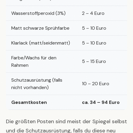
Wasserstoffperoxid (3%)
2 – 4 Euro
Matt schwarze Sprühfarbe
5 – 10 Euro
Klarlack (matt/seidenmatt)
5 – 10 Euro
Farbe/Wachs für den
5 – 15 Euro
Rahmen
Schutzausrüstung (falls
10 – 20 Euro
nicht vorhanden)
Gesamtkosten
ca. 34 – 94 Euro
Die größten Posten sind meist der Spiegel selbst
und die Schutzausrüstung, falls du diese neu