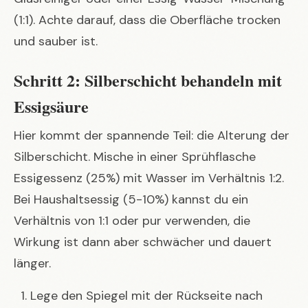
(1:1). Achte darauf, dass die Oberfläche trocken
und sauber ist.
Schritt 2: Silberschicht behandeln mit
Essigsäure
Hier kommt der spannende Teil: die Alterung der
Silberschicht. Mische in einer Sprühflasche
Essigessenz (25%) mit Wasser im Verhältnis 1:2.
Bei Haushaltsessig (5-10%) kannst du ein
Verhältnis von 1:1 oder pur verwenden, die
Wirkung ist dann aber schwächer und dauert
länger.
Lege den Spiegel mit der Rückseite nach