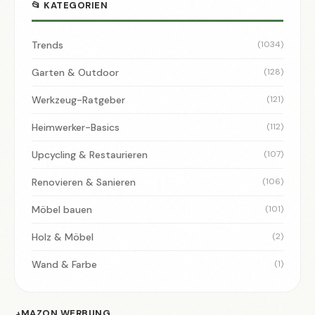
📂 KATEGORIEN
Trends
(1034)
Garten & Outdoor
(128)
Werkzeug-Ratgeber
(121)
Heimwerker-Basics
(112)
Upcycling & Restaurieren
(107)
Renovieren & Sanieren
(106)
Möbel bauen
(101)
Holz & Möbel
(2)
Wand & Farbe
(1)
AMAZON WERBUNG