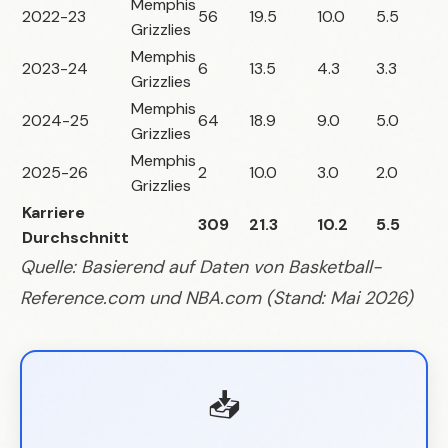
Memphis
2022-23
56
19.5
10.0
5.5
Grizzlies
Memphis
2023-24
6
13.5
4.3
3.3
Grizzlies
Memphis
2024-25
64
18.9
9.0
5.0
Grizzlies
Memphis
2025-26
2
10.0
3.0
2.0
Grizzlies
Karriere
309
21.3
10.2
5.5
Durchschnitt
Quelle: Basierend auf Daten von
Basketball-
Reference.com
und
NBA.com
(Stand: Mai 2026)
📥