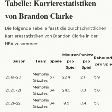
Tabelle: Karrierestatistiken
von Brandon Clarke
Die folgende Tabelle fasst die durchschnittlichen
Karrierestatistiken von Brandon Clarke in der
NBA zusammen:
Minuten
Punkte
Rebound
Saison
Team
Spiele
pro
pro
pro Spie
Spiel
Spiel
Memphis
2019-20
57
22.4
12.1
5.9
Grizzlies
Memphis
2020-21
64
24.0
10.3
5.6
Grizzlies
Memphis
2021-22
64
19.5
10.4
5.3
Grizzlies