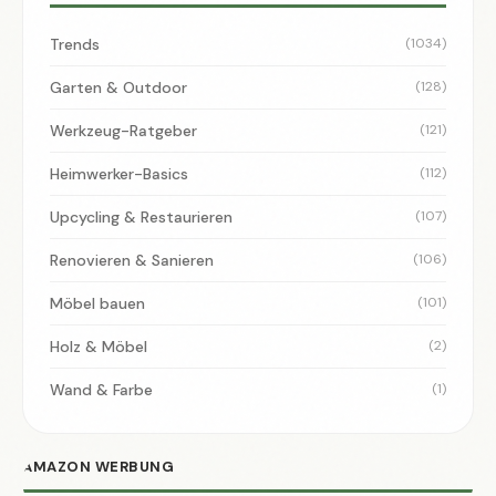
Trends
(1034)
Garten & Outdoor
(128)
Werkzeug-Ratgeber
(121)
Heimwerker-Basics
(112)
Upcycling & Restaurieren
(107)
Renovieren & Sanieren
(106)
Möbel bauen
(101)
Holz & Möbel
(2)
Wand & Farbe
(1)
AMAZON WERBUNG