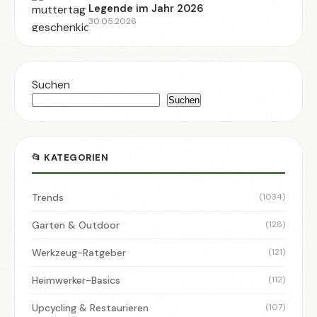
Legende im Jahr 2026
30.05.2026
Suchen
Suchen
📂 KATEGORIEN
Trends
(1034)
Garten & Outdoor
(128)
Werkzeug-Ratgeber
(121)
Heimwerker-Basics
(112)
Upcycling & Restaurieren
(107)