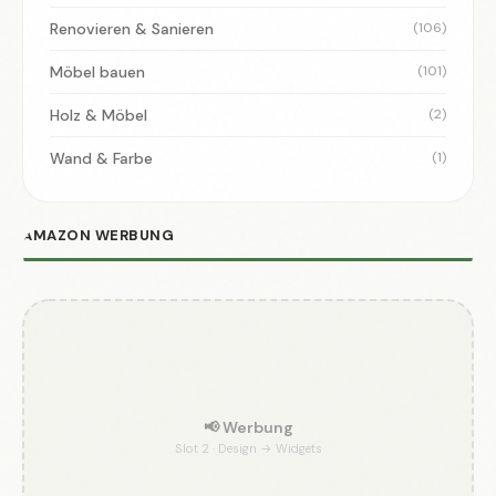
Renovieren & Sanieren
(106)
Möbel bauen
(101)
Holz & Möbel
(2)
Wand & Farbe
(1)
AMAZON WERBUNG
📢 Werbung
Slot 2 · Design → Widgets