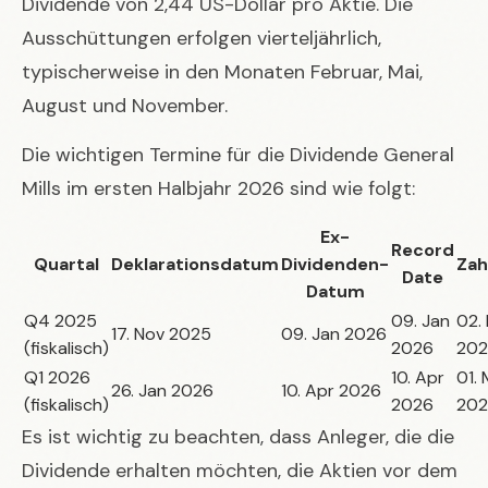
Dividende von 2,44 US-Dollar pro Aktie. Die
Ausschüttungen erfolgen vierteljährlich,
typischerweise in den Monaten Februar, Mai,
August und November.
Die wichtigen Termine für die Dividende General
Mills im ersten Halbjahr 2026 sind wie folgt:
Ex-
Record
Quartal
Deklarationsdatum
Dividenden-
Zah
Date
Datum
Q4 2025
09. Jan
02.
17. Nov 2025
09. Jan 2026
(fiskalisch)
2026
20
Q1 2026
10. Apr
01. 
26. Jan 2026
10. Apr 2026
(fiskalisch)
2026
20
Es ist wichtig zu beachten, dass Anleger, die die
Dividende erhalten möchten, die Aktien vor dem