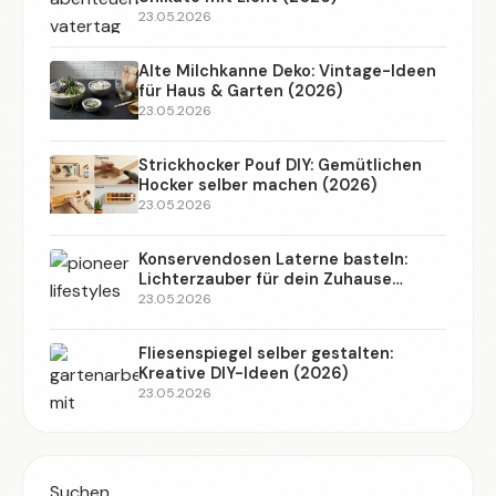
23.05.2026
Alte Milchkanne Deko: Vintage-Ideen
für Haus & Garten (2026)
23.05.2026
Strickhocker Pouf DIY: Gemütlichen
Hocker selber machen (2026)
23.05.2026
Konservendosen Laterne basteln:
Lichterzauber für dein Zuhause
(2026)
23.05.2026
Fliesenspiegel selber gestalten:
Kreative DIY-Ideen (2026)
23.05.2026
Suchen