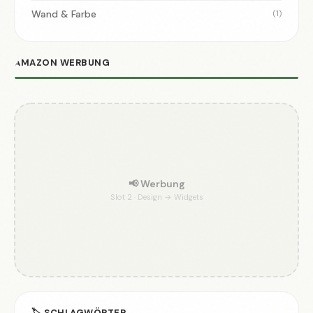
Wand & Farbe
(1)
AMAZON WERBUNG
📢 Werbung
Slot 2 · Design → Widgets
🏷️ SCHLAGWÖRTER