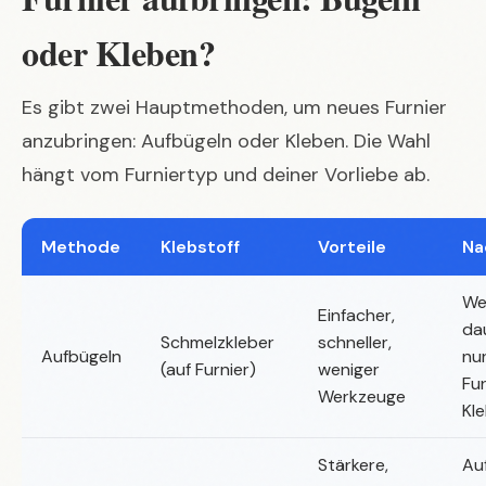
oder Kleben?
Es gibt zwei Hauptmethoden, um neues Furnier
anzubringen: Aufbügeln oder Kleben. Die Wahl
hängt vom Furniertyp und deiner Vorliebe ab.
Methode
Klebstoff
Vorteile
Na
We
Einfacher,
da
Schmelzkleber
schneller,
Aufbügeln
nur
(auf Furnier)
weniger
Fur
Werkzeuge
Kl
Stärkere,
Au