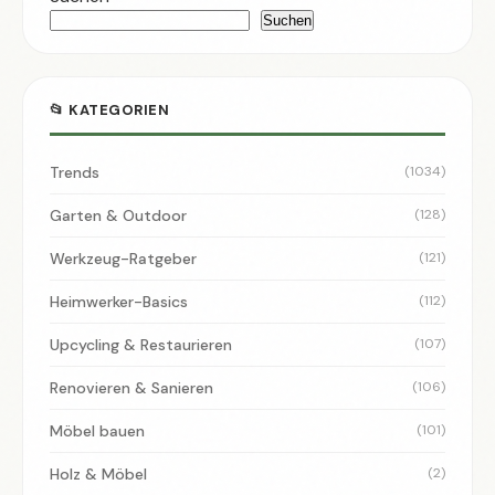
Suchen
📂 KATEGORIEN
Trends
(1034)
Garten & Outdoor
(128)
Werkzeug-Ratgeber
(121)
Heimwerker-Basics
(112)
Upcycling & Restaurieren
(107)
Renovieren & Sanieren
(106)
Möbel bauen
(101)
Holz & Möbel
(2)