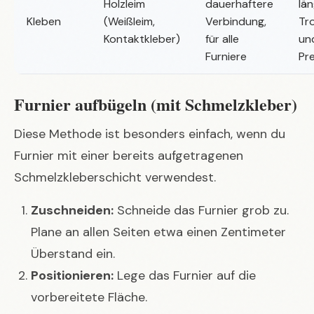
Holzleim
dauerhaftere
lä
Kleben
(Weißleim,
Verbindung,
Tr
Kontaktkleber)
für alle
un
Furniere
Pr
Furnier aufbügeln (mit Schmelzkleber)
Diese Methode ist besonders einfach, wenn du
Furnier mit einer bereits aufgetragenen
Schmelzkleberschicht verwendest.
Zuschneiden:
Schneide das Furnier grob zu.
Plane an allen Seiten etwa einen Zentimeter
Überstand ein.
Positionieren:
Lege das Furnier auf die
vorbereitete Fläche.