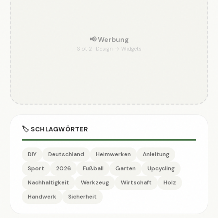
📢 Werbung
Slot 2 · Design → Widgets
🏷️ SCHLAGWÖRTER
DIY
Deutschland
Heimwerken
Anleitung
Sport
2026
Fußball
Garten
Upcycling
Nachhaltigkeit
Werkzeug
Wirtschaft
Holz
Handwerk
Sicherheit