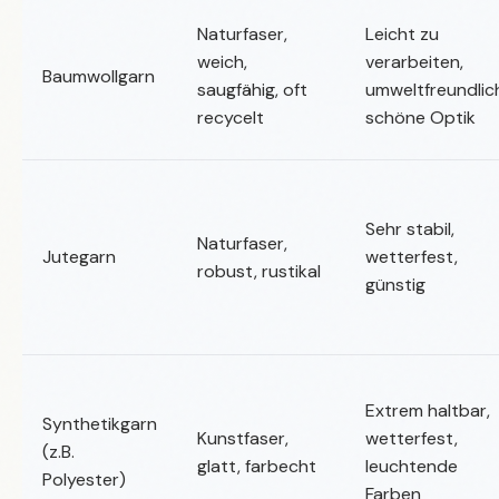
Naturfaser,
Leicht zu
weich,
verarbeiten,
Baumwollgarn
saugfähig, oft
umweltfreundlic
recycelt
schöne Optik
Sehr stabil,
Naturfaser,
Jutegarn
wetterfest,
robust, rustikal
günstig
Extrem haltbar,
Synthetikgarn
Kunstfaser,
wetterfest,
(z.B.
glatt, farbecht
leuchtende
Polyester)
Farben