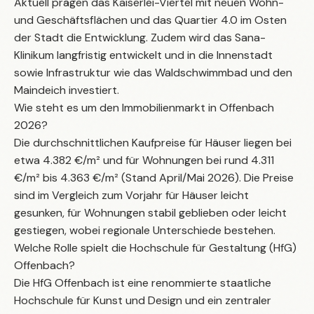
Aktuell prägen das Kaiserlei-Viertel mit neuen Wohn-
und Geschäftsflächen und das Quartier 4.0 im Osten
der Stadt die Entwicklung. Zudem wird das Sana-
Klinikum langfristig entwickelt und in die Innenstadt
sowie Infrastruktur wie das Waldschwimmbad und den
Maindeich investiert.
Wie steht es um den Immobilienmarkt in Offenbach
2026?
Die durchschnittlichen Kaufpreise für Häuser liegen bei
etwa 4.382 €/m² und für Wohnungen bei rund 4.311
€/m² bis 4.363 €/m² (Stand April/Mai 2026). Die Preise
sind im Vergleich zum Vorjahr für Häuser leicht
gesunken, für Wohnungen stabil geblieben oder leicht
gestiegen, wobei regionale Unterschiede bestehen.
Welche Rolle spielt die Hochschule für Gestaltung (HfG)
Offenbach?
Die HfG Offenbach ist eine renommierte staatliche
Hochschule für Kunst und Design und ein zentraler