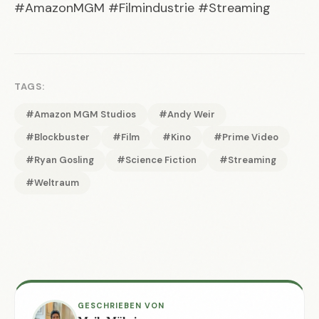
#AmazonMGM #Filmindustrie #Streaming
TAGS:
#Amazon MGM Studios
#Andy Weir
#Blockbuster
#Film
#Kino
#Prime Video
#Ryan Gosling
#Science Fiction
#Streaming
#Weltraum
GESCHRIEBEN VON