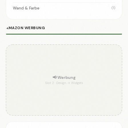
Wand & Farbe
(1)
AMAZON WERBUNG
📢 Werbung
Slot 2 · Design → Widgets