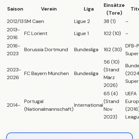
Einsätze
Saison
Verein
Liga
Tit
(Tore)
2012/13
SM Caen
Ligue 2
38 (1)
–
2013-
FC Lorient
Ligue 1
102 (10)
–
2016
2016-
DFB-P
Borussia Dortmund
Bundesliga
162 (30)
2023
Super
56 (10)
Bunde
2023-
(Stand
FC Bayern München
Bundesliga
(2024
2026
März
Super
2026)
65 (4)
UEFA
Portugal
(Stand
Europ
2014-
International
(Nationalmannschaft)
Nov
(2016
2023)
Leagu