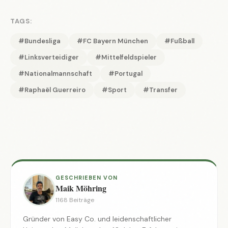
TAGS:
#Bundesliga
#FC Bayern München
#Fußball
#Linksverteidiger
#Mittelfeldspieler
#Nationalmannschaft
#Portugal
#Raphaël Guerreiro
#Sport
#Transfer
GESCHRIEBEN VON
Maik Möhring
1168 Beiträge
Gründer von Easy Co. und leidenschaftlicher