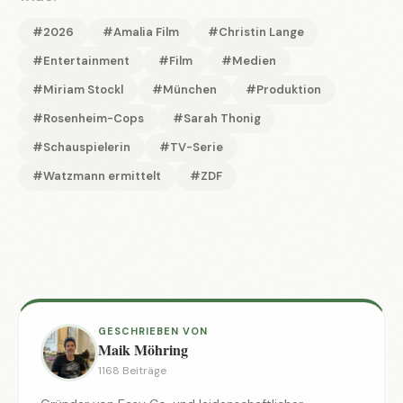
#2026
#Amalia Film
#Christin Lange
#Entertainment
#Film
#Medien
#Miriam Stockl
#München
#Produktion
#Rosenheim-Cops
#Sarah Thonig
#Schauspielerin
#TV-Serie
#Watzmann ermittelt
#ZDF
GESCHRIEBEN VON
Maik Möhring
1168 Beiträge