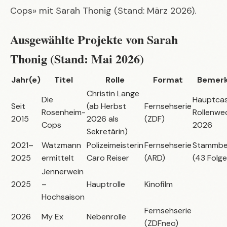
Cops» mit Sarah Thonig (Stand: März 2026).
Ausgewählte Projekte von Sarah
Thonig (Stand: Mai 2026)
Jahr(e)
Titel
Rolle
Format
Bemer
Christin Lange
Die
Hauptcas
Seit
(ab Herbst
Fernsehserie
Rosenheim-
Rollenwe
2015
2026 als
(ZDF)
Cops
2026
Sekretärin)
2021–
Watzmann
Polizeimeisterin
Fernsehserie
Stammbe
2025
ermittelt
Caro Reiser
(ARD)
(43 Folge
Jennerwein
2025
–
Hauptrolle
Kinofilm
Hochsaison
Fernsehserie
2026
My Ex
Nebenrolle
(ZDFneo)