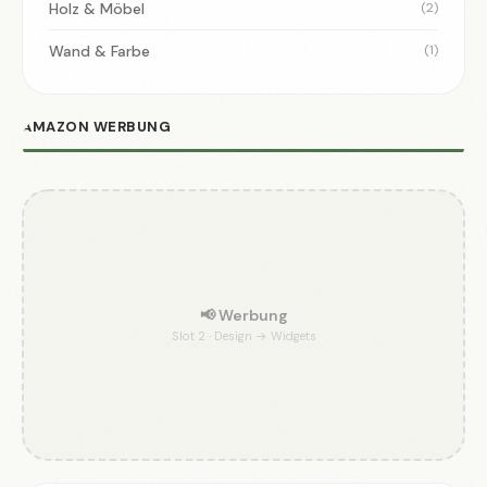
Holz & Möbel
(2)
Wand & Farbe
(1)
AMAZON WERBUNG
📢 Werbung
Slot 2 · Design → Widgets