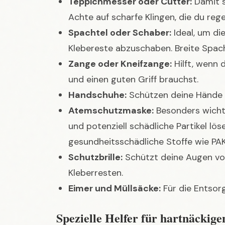
Teppichmesser oder Cutter:
Damit s
Achte auf scharfe Klingen, die du reg
Spachtel oder Schaber:
Ideal, um di
Klebereste abzuschaben. Breite Spacht
Zange oder Kneifzange:
Hilft, wenn 
und einen guten Griff brauchst.
Handschuhe:
Schützen deine Hände v
Atemschutzmaske:
Besonders wichti
und potenziell schädliche Partikel lö
gesundheitsschädliche Stoffe wie PA
Schutzbrille:
Schützt deine Augen vo
Kleberresten.
Eimer und Müllsäcke:
Für die Entsor
Spezielle Helfer für hartnäckig