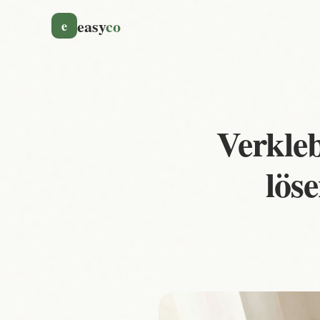
easy
co
e
Verkleb
lös