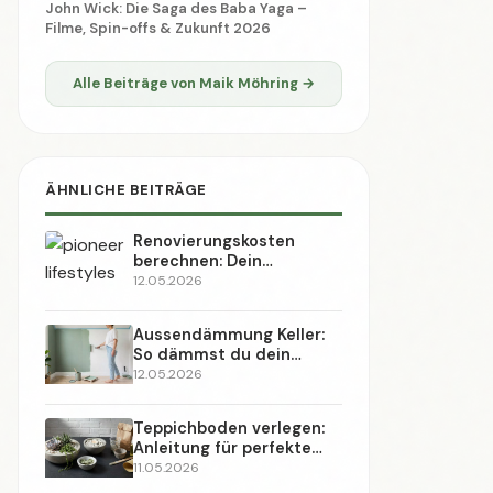
John Wick: Die Saga des Baba Yaga –
Filme, Spin-offs & Zukunft 2026
Alle Beiträge von Maik Möhring →
ÄHNLICHE BEITRÄGE
Renovierungskosten
berechnen: Dein
Budgetplaner (2026)
12.05.2026
Aussendämmung Keller:
So dämmst du dein
Fundament richtig (2026)
12.05.2026
Teppichboden verlegen:
Anleitung für perfekte
Ergebnisse (2026)
11.05.2026