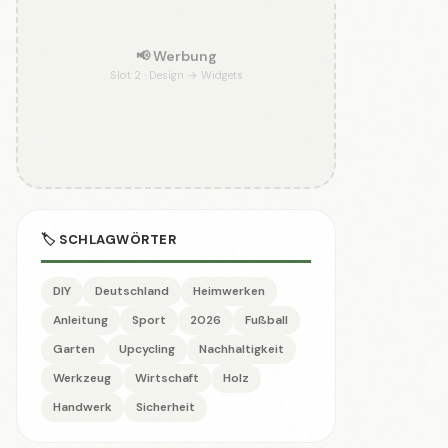
📢 Werbung
Slot 2 · Design → Widgets
🏷️ SCHLAGWÖRTER
DIY
Deutschland
Heimwerken
Anleitung
Sport
2026
Fußball
Garten
Upcycling
Nachhaltigkeit
Werkzeug
Wirtschaft
Holz
Handwerk
Sicherheit