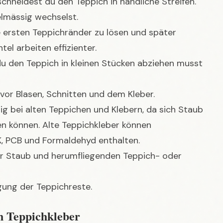
chneidest du den Teppich in handliche Streifen.
elmässig wechselst.
e ersten Teppichränder zu lösen und später
el arbeiten effizienter.
du den Teppich in kleinen Stücken abziehen musst
or Blasen, Schnitten und dem Kleber.
g bei alten Teppichen und Klebern, da sich Staub
sen können. Alte Teppichkleber können
K, PCB und Formaldehyd enthalten.
r Staub und herumfliegenden Teppich- oder
gung der Teppichreste.
en Teppichkleber