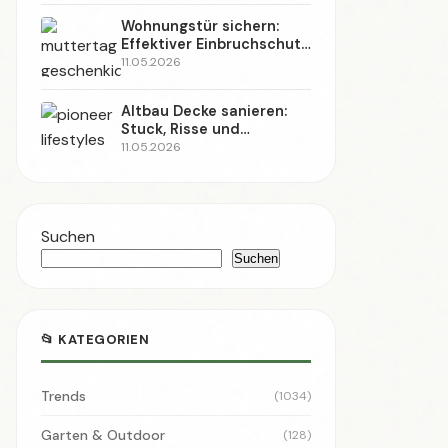
Wohnungstür sichern:
Effektiver Einbruchschutz
nachrüsten (2026)
11.05.2026
Altbau Decke sanieren:
Stuck, Risse und
abgehängte Decken
11.05.2026
(2026)
Suchen
Suchen
📂 KATEGORIEN
Trends
(1034)
Garten & Outdoor
(128)