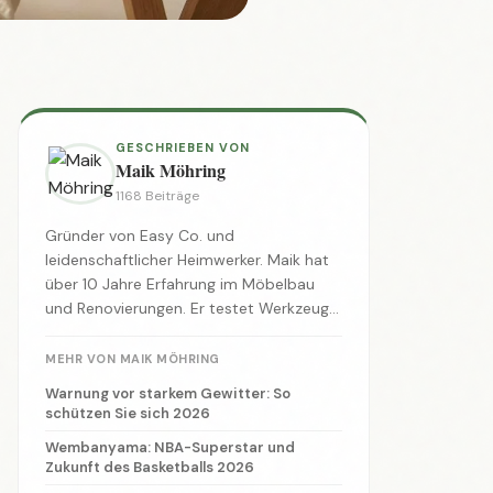
GESCHRIEBEN VON
Maik Möhring
1168 Beiträge
Gründer von Easy Co. und
leidenschaftlicher Heimwerker. Maik hat
über 10 Jahre Erfahrung im Möbelbau
und Renovierungen. Er testet Werkzeuge,
entwickelt Anleitungen und zeigt, dass
jeder zum Macher werden kann.
MEHR VON MAIK MÖHRING
Warnung vor starkem Gewitter: So
schützen Sie sich 2026
Wembanyama: NBA-Superstar und
Zukunft des Basketballs 2026