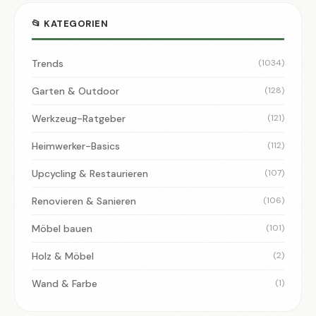
📂 KATEGORIEN
Trends
(1034)
Garten & Outdoor
(128)
Werkzeug-Ratgeber
(121)
Heimwerker-Basics
(112)
Upcycling & Restaurieren
(107)
Renovieren & Sanieren
(106)
Möbel bauen
(101)
Holz & Möbel
(2)
Wand & Farbe
(1)