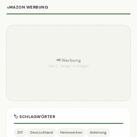
AMAZON WERBUNG
📢 Werbung
Slot 2 · Design → Widgets
🏷️ SCHLAGWÖRTER
DIY
Deutschland
Heimwerken
Anleitung