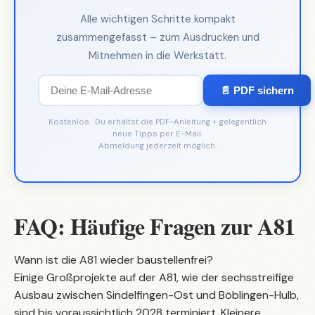
Alle wichtigen Schritte kompakt
zusammengefasst – zum Ausdrucken und
Mitnehmen in die Werkstatt.
📄 PDF sichern
Kostenlos · Du erhältst die PDF-Anleitung + gelegentlich
neue Tipps per E-Mail.
Abmeldung jederzeit möglich.
FAQ: Häufige Fragen zur A81
Wann ist die A81 wieder baustellenfrei?
Einige Großprojekte auf der A81, wie der sechsstreifige
Ausbau zwischen Sindelfingen-Ost und Böblingen-Hulb,
sind bis voraussichtlich 2028 terminiert. Kleinere