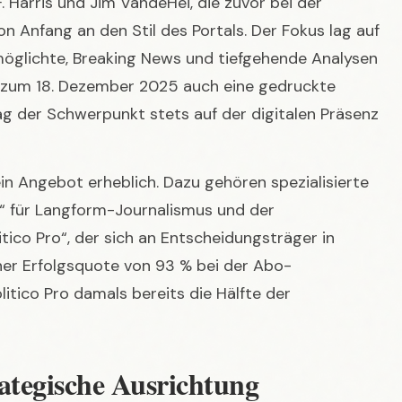
g der Schwerpunkt stets auf der digitalen Präsenz
ein Angebot erheblich. Dazu gehören spezialisierte
e“ für Langform-Journalismus und der
tico Pro“, der sich an Entscheidungsträger in
iner Erfolgsquote von 93 % bei der Abo-
itico Pro damals bereits die Hälfte der
rategische Ausrichtung
ico war die vollständige Übernahme durch den
E im Jahr 2021. Diese Akquisition, die Berichten
te, war die größte in der Geschichte von Axel