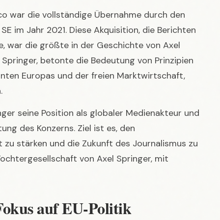
 Springer, betonte die Bedeutung von Prinzipien
inten Europas und der freien Marktwirtschaft,
.
ger seine Position als globaler Medienakteur und
ung des Konzerns. Ziel ist es, den
lt zu stärken und die Zukunft des Journalismus zu
 Tochtergesellschaft von Axel Springer, mit
Fokus auf EU-Politik
 Venture mit Axel Springer, um die europäische
 im April 2015 debütierte. Mit Hauptsitz in Brüssel
opolen wie London, Berlin, Paris und Frankfurt