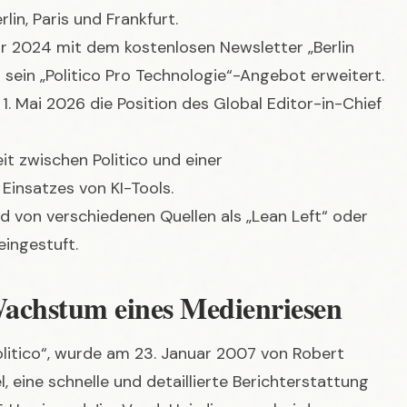
 Mai 2026 die Position des Global Editor-in-Chief
it zwischen Politico und einer
Einsatzes von KI-Tools.
rd von verschiedenen Quellen als „Lean Left“ oder
eingestuft.
Wachstum eines Medienriesen
Politico“, wurde am 23. Januar 2007 von Robert
l, eine schnelle und detaillierte Berichterstattung
F. Harris und Jim VandeHei, die zuvor bei der
n Anfang an den Stil des Portals. Der Fokus lag auf
ermöglichte, Breaking News und tiefgehende Analysen
is zum 18. Dezember 2025 auch eine gedruckte