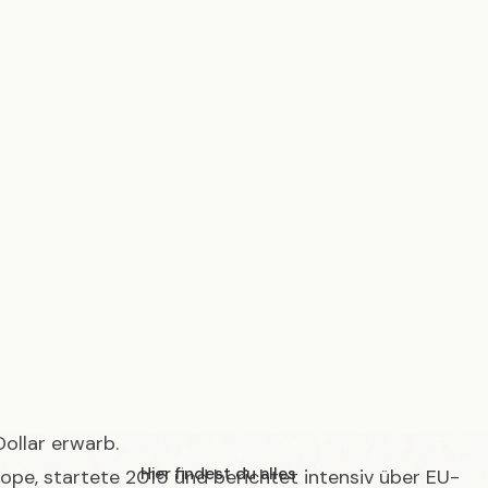
 Springer SE.
ndet und ist ein führendes Nachrichtenportal für
Besitz der deutschen Axel Springer SE, die das
ollar erwarb.
rope, startete 2015 und berichtet intensiv über EU-
rlin, Paris und Frankfurt.
uar 2024 mit dem kostenlosen Newsletter „Berlin
 sein „Politico Pro Technologie“-Angebot erweitert.