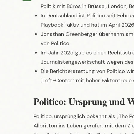
Jonathan Greenberger übernahm am 1.
von Politico.
Im Jahr 2025 gab es einen Rechtsstre
Journalistengewerkschaft wegen des 
Die Berichterstattung von Politico wi
„Left-Center“ mit hoher Faktentreue 
Politico: Ursprung und 
Politico, ursprünglich bekannt als „The 
Allbritton ins Leben gerufen, mit dem Zie
über Politik zu liefern. Die Gründer John 
Washington Post tätig waren, prägten vo
einer „Digital-First“-Strategie, die es 
online zu verbreiten. Obwohl Politico b