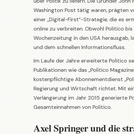
Wochenzeitung in den USA herausgab, la
und dem schnellen Informationsfluss.
Im Laufe der Jahre erweiterte Politico s
Publikationen wie das „Politico Magazin
kostenpflichtige Abonnementdienst „Poli
Regierung und Wirtschaft richtet. Mit e
Verlängerung im Jahr 2015 generierte Pol
Gesamteinnahmen von Politico.
Axel Springer und die st
Eine wegweisende Entwicklung für Polit
deutschen Medienkonzern Axel Springer S
zufolge über 1 Milliarde US-Dollar koste