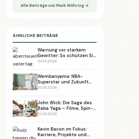
Werkzeug-Ratgeber
(121)
Heimwerker-Basics
(112)
Upcycling & Restaurieren
(107)
Renovieren & Sanieren
(106)
Möbel bauen
(101)
Holz & Möbel
(2)
Wand & Farbe
(1)
AMAZON WERBUNG