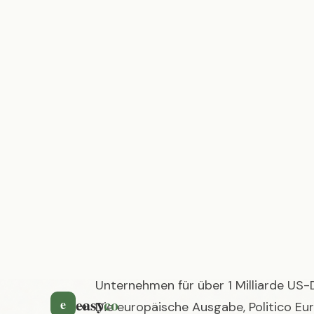
vollständig im Besitz der deutschen Axel
Inhaltsverzeichnis
Das Wichtigste in Kürze
Politico wurde 2007 in den USA gegrü
Politik und Gesetzgebung.
Seit 2021 ist Politico vollständig im 
Unternehmen für über 1 Milliarde US-D
Die europäische Ausgabe, Politico Eu
Politik mit Büros in Brüssel, London, Be
In Deutschland ist Politico seit Febr
Playbook“ aktiv und hat im April 2026