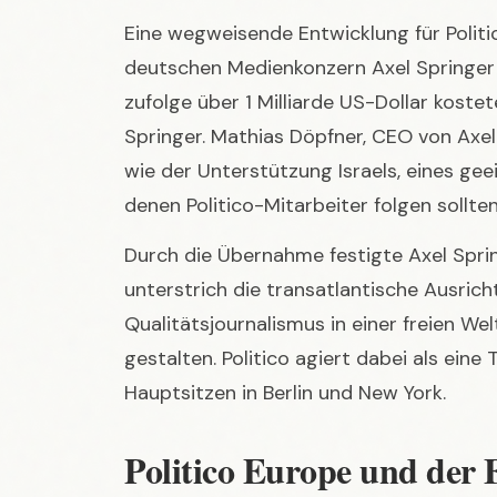
Springer. Mathias Döpfner, CEO von Axel
wie der Unterstützung Israels, eines gee
denen Politico-Mitarbeiter folgen sollten
Durch die Übernahme festigte Axel Sprin
unterstrich die transatlantische Ausricht
Qualitätsjournalismus in einer freien We
gestalten. Politico agiert dabei als eine
Hauptsitzen in Berlin und New York.
Politico Europe und der 
Bereits 2014 gründete Politico ein Joint
Ausgabe „Politico Europe“ zu starten, die
und weiteren Büros in europäischen Metr