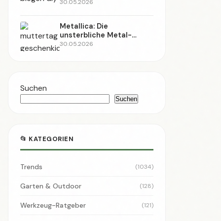
📢 Werbung
Slot 2 · Design → Widgets
🏷️ SCHLAGWÖRTER
DIY
Deutschland
Heimwerken
Anleitung
Sport
2026
Fußball
Garten
Upcycling
Nachhaltigkeit
Werkzeug
Wirtschaft
Holz
Handwerk
Sicherheit