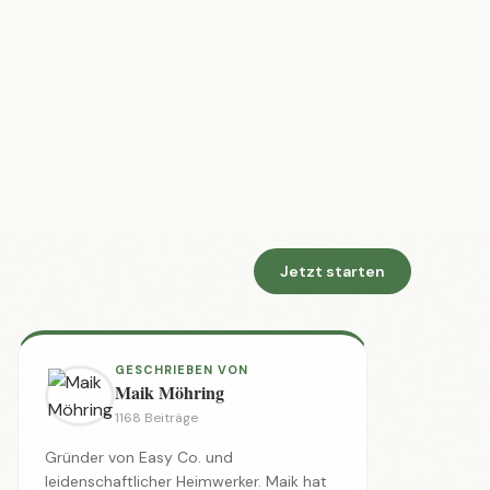
Werkzeug-Ratgeber
(121)
Heimwerker-Basics
(112)
Upcycling & Restaurieren
(107)
Renovieren & Sanieren
(106)
Möbel bauen
(101)
Holz & Möbel
(2)
Wand & Farbe
(1)
AMAZON WERBUNG