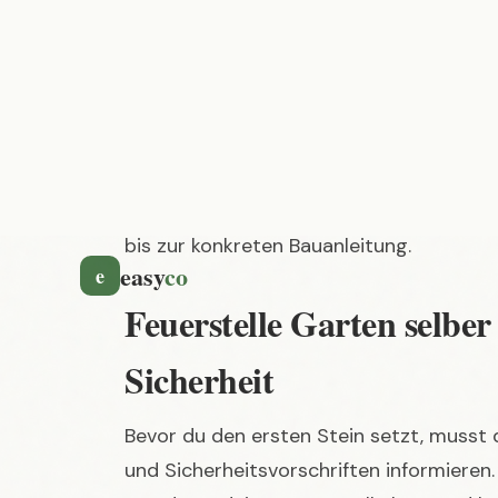
Inhaltsverzeichnis
In dieser Anleitung zeigen wir dir, wie 
kannst. Wir gehen auf alle wichtigen Pun
bis zur konkreten Bauanleitung.
Feuerstelle Garten selb
Sicherheit
Bevor du den ersten Stein setzt, musst
und Sicherheitsvorschriften informieren.
Freude an deiner Feuerstelle hast und 
bekommst.