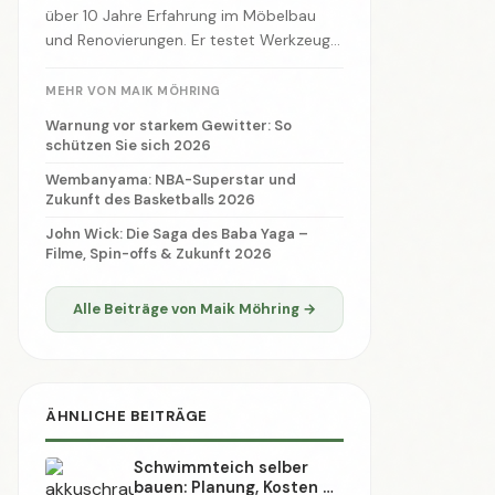
📢 Werbung
Slot 2 · Design → Widgets
🏷️ SCHLAGWÖRTER
DIY
Deutschland
Heimwerken
Anleitung
Sport
2026
Fußball
Garten
Upcycling
Nachhaltigkeit
Werkzeug
Wirtschaft
Holz
Handwerk
Sicherheit