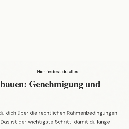
du deine eigene Feuerstelle im Garten selber bauen
kte ein – von der Planung über die Materialauswahl
er bauen: Genehmigung und
 du dich über die rechtlichen Rahmenbedingungen
 Das ist der wichtigste Schritt, damit du lange
keine Probleme mit den Behörden oder Nachbarn