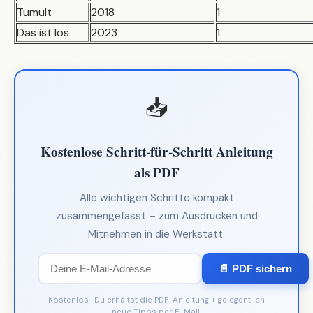
Tumult
2018
1
Das ist los
2023
1
📥
Kostenlose Schritt-für-Schritt Anleitung
als PDF
Alle wichtigen Schritte kompakt
zusammengefasst – zum Ausdrucken und
Mitnehmen in die Werkstatt.
📄 PDF sichern
Kostenlos · Du erhältst die PDF-Anleitung + gelegentlich
neue Tipps per E-Mail.