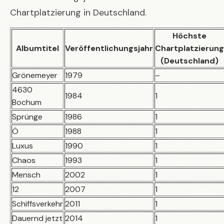
Chartplatzierung in Deutschland.
Höchste
Albumtitel
Veröffentlichungsjahr
Chartplatzierung
(Deutschland)
Grönemeyer
1979
–
4630
1984
1
Bochum
Sprünge
1986
1
Ö
1988
1
Luxus
1990
1
Chaos
1993
1
Mensch
2002
1
12
2007
1
Schiffsverkehr
2011
1
Dauernd jetzt
2014
1