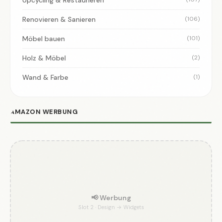
Renovieren & Sanieren
(106)
Möbel bauen
(101)
Holz & Möbel
(2)
Wand & Farbe
(1)
AMAZON WERBUNG
📢 Werbung
Slot 2 · Design → Widgets