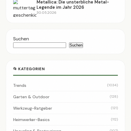
Metallica: Die unsterbliche Metal-
Legende im Jahr 2026
30.05.2026
Suchen
Suchen
📂 KATEGORIEN
Trends
(1034)
Garten & Outdoor
(128)
Werkzeug-Ratgeber
(121)
Heimwerker-Basics
(112)
Upcycling & Restaurieren
(107)