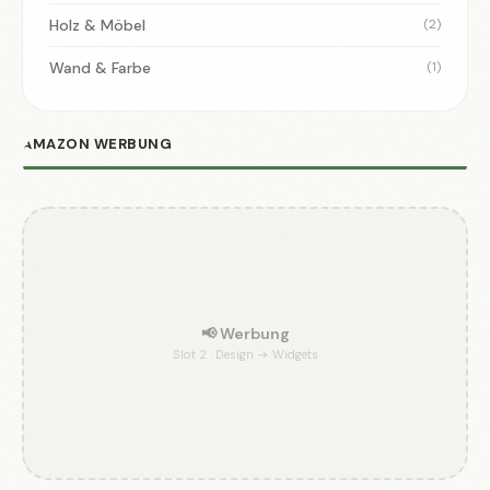
Holz & Möbel
(2)
Wand & Farbe
(1)
AMAZON WERBUNG
📢 Werbung
Slot 2 · Design → Widgets