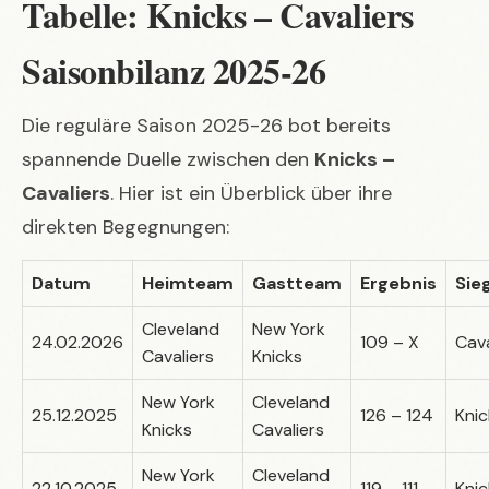
Tabelle: Knicks – Cavaliers
Saisonbilanz 2025-26
Die reguläre Saison 2025-26 bot bereits
spannende Duelle zwischen den
Knicks –
Cavaliers
. Hier ist ein Überblick über ihre
direkten Begegnungen:
Datum
Heimteam
Gastteam
Ergebnis
Sie
Cleveland
New York
24.02.2026
109 – X
Cava
Cavaliers
Knicks
New York
Cleveland
25.12.2025
126 – 124
Knic
Knicks
Cavaliers
New York
Cleveland
22.10.2025
119 – 111
Knic