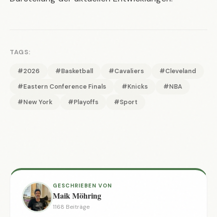
TAGS:
#2026
#Basketball
#Cavaliers
#Cleveland
#Eastern Conference Finals
#Knicks
#NBA
#New York
#Playoffs
#Sport
GESCHRIEBEN VON
Maik Möhring
1168 Beiträge