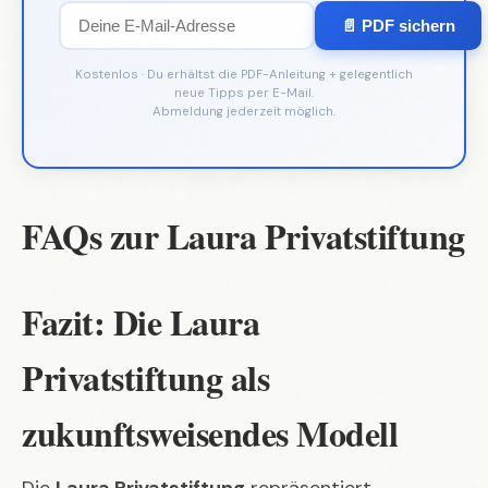
📄 PDF sichern
Kostenlos · Du erhältst die PDF-Anleitung + gelegentlich
neue Tipps per E-Mail.
Abmeldung jederzeit möglich.
FAQs zur Laura Privatstiftung
Fazit: Die Laura
Privatstiftung als
zukunftsweisendes Modell
Die
Laura Privatstiftung
repräsentiert