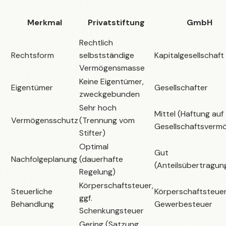
Merkmal
Privatstiftung
GmbH
Rechtlich
Rechtsform
selbstständige
Kapitalgesellschaft
Vermögensmasse
Keine Eigentümer,
Eigentümer
Gesellschafter
zweckgebunden
Sehr hoch
Mittel (Haftung auf
Vermögensschutz
(Trennung vom
Gesellschaftsverm
Stifter)
Optimal
Gut
Nachfolgeplanung
(dauerhafte
(Anteilsübertragun
Regelung)
Körperschaftsteuer,
Steuerliche
Körperschaftsteuer
ggf.
Behandlung
Gewerbesteuer
Schenkungsteuer
Gering (Satzung