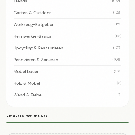
Trends
(1034)
Garten & Outdoor
(128)
Werkzeug-Ratgeber
(121)
Heimwerker-Basics
(112)
Upcycling & Restaurieren
(107)
Renovieren & Sanieren
(106)
Möbel bauen
(101)
Holz & Möbel
(2)
Wand & Farbe
(1)
AMAZON WERBUNG