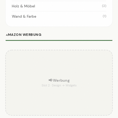
Holz & Möbel
(2)
Wand & Farbe
(1)
AMAZON WERBUNG
📢 Werbung
Slot 2 · Design → Widgets