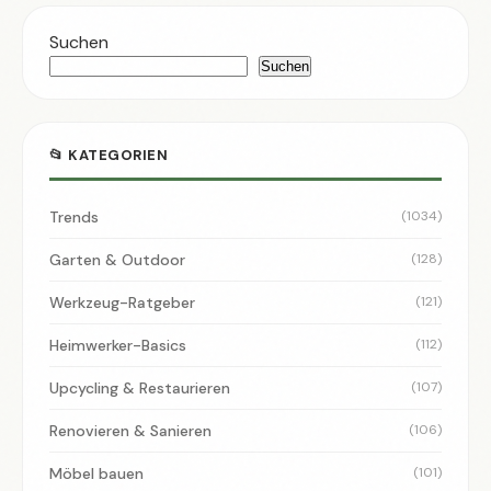
Suchen
Suchen
📂 KATEGORIEN
Trends
(1034)
Garten & Outdoor
(128)
Werkzeug-Ratgeber
(121)
Heimwerker-Basics
(112)
Upcycling & Restaurieren
(107)
Renovieren & Sanieren
(106)
Möbel bauen
(101)