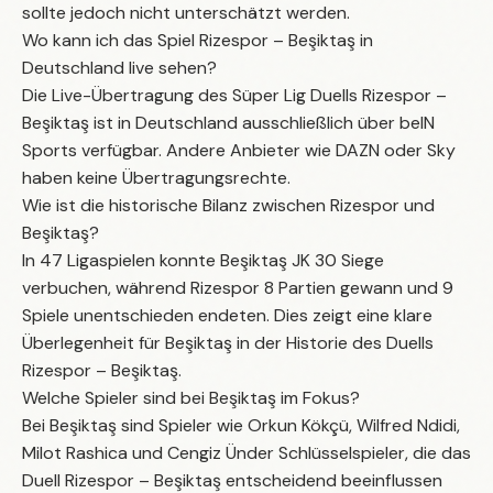
sollte jedoch nicht unterschätzt werden.
Wo kann ich das Spiel Rizespor – Beşiktaş in
Deutschland live sehen?
Die Live-Übertragung des Süper Lig Duells Rizespor –
Beşiktaş ist in Deutschland ausschließlich über beIN
Sports verfügbar. Andere Anbieter wie DAZN oder Sky
haben keine Übertragungsrechte.
Wie ist die historische Bilanz zwischen Rizespor und
Beşiktaş?
In 47 Ligaspielen konnte Beşiktaş JK 30 Siege
verbuchen, während Rizespor 8 Partien gewann und 9
Spiele unentschieden endeten. Dies zeigt eine klare
Überlegenheit für Beşiktaş in der Historie des Duells
Rizespor – Beşiktaş.
Welche Spieler sind bei Beşiktaş im Fokus?
Bei Beşiktaş sind Spieler wie Orkun Kökçü, Wilfred Ndidi,
Milot Rashica und Cengiz Ünder Schlüsselspieler, die das
Duell Rizespor – Beşiktaş entscheidend beeinflussen