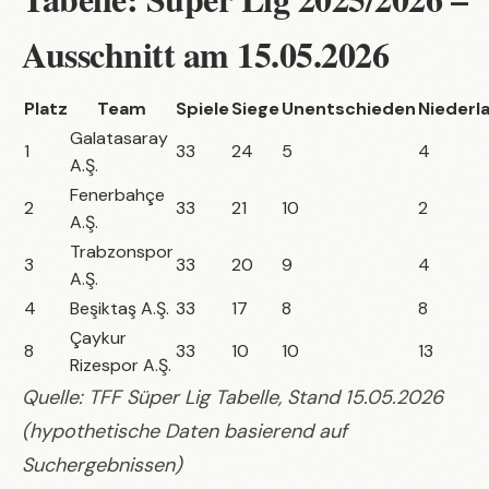
Ausschnitt am 15.05.2026
Platz
Team
Spiele
Siege
Unentschieden
Niederl
Galatasaray
1
33
24
5
4
A.Ş.
Fenerbahçe
2
33
21
10
2
A.Ş.
Trabzonspor
3
33
20
9
4
A.Ş.
4
Beşiktaş A.Ş.
33
17
8
8
Çaykur
8
33
10
10
13
Rizespor A.Ş.
Quelle: TFF Süper Lig Tabelle, Stand 15.05.2026
(hypothetische Daten basierend auf
Suchergebnissen)