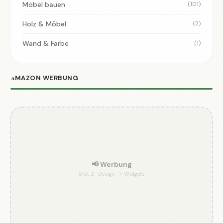
Möbel bauen
(101)
Holz & Möbel
(2)
Wand & Farbe
(1)
AMAZON WERBUNG
📢 Werbung
Slot 2 · Design → Widgets