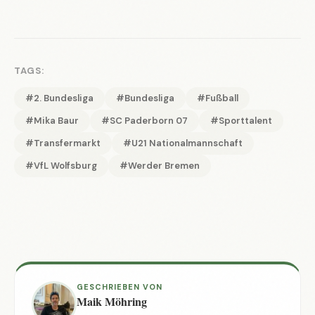
TAGS:
#2. Bundesliga
#Bundesliga
#Fußball
#Mika Baur
#SC Paderborn 07
#Sporttalent
#Transfermarkt
#U21 Nationalmannschaft
#VfL Wolfsburg
#Werder Bremen
GESCHRIEBEN VON
Maik Möhring