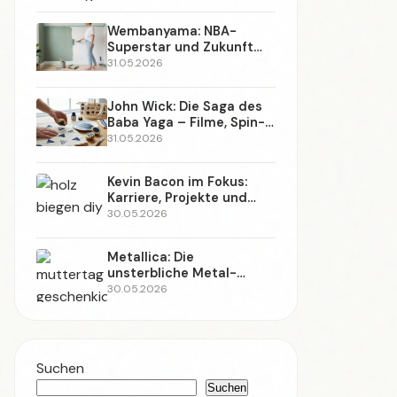
Werkzeug-Ratgeber
(121)
Heimwerker-Basics
(112)
Upcycling & Restaurieren
(107)
Renovieren & Sanieren
(106)
Möbel bauen
(101)
Holz & Möbel
(2)
Wand & Farbe
(1)
AMAZON WERBUNG