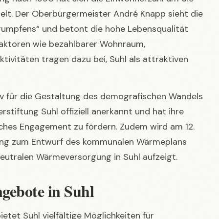
 Faktoren wie bezahlbarer Wohnraum,
ktivitäten tragen dazu bei, Suhl als attraktiven
tiv für die Gestaltung des demografischen Wandels
stiftung Suhl offiziell anerkannt und hat ihre
ches Engagement zu fördern. Zudem wird am 12.
tung zum Entwurf des kommunalen Wärmeplans
neutralen Wärmeversorgung in Suhl aufzeigt.
gebote in Suhl
etet Suhl vielfältige Möglichkeiten für
ie Stadt liegt malerisch am Südwesthang des
 und ausgedehnten Wäldern, unweit des bekannten