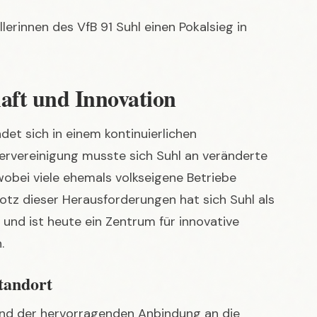
aft und Innovation
det sich in einem kontinuierlichen
rvereinigung musste sich Suhl an veränderte
obei viele ehemals volkseigene Betriebe
rotz dieser Herausforderungen hat sich Suhl als
und ist heute ein Zentrum für innovative
.
standort
 und der hervorragenden Anbindung an die
rteile für Unternehmen. Die Stadt fördert die
Unternehmern durch eine breite Palette an