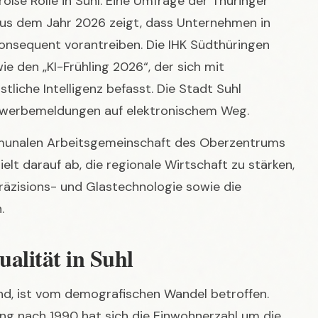
ie den „KI-Frühling 2026“, der sich mit
liche Intelligenz befasst. Die Stadt Suhl
ewerbemeldungen auf elektronischem Weg.
munalen Arbeitsgemeinschaft des Oberzentrums
elt darauf ab, die regionale Wirtschaft zu stärken,
räzisions- und Glastechnologie sowie die
.
alität in Suhl
and, ist vom demografischen Wandel betroffen.
g nach 1990 hat sich die Einwohnerzahl um die
lt. Der Oberbürgermeister André Knapp sieht die
rumpfens“ und betont die hohe Lebensqualität