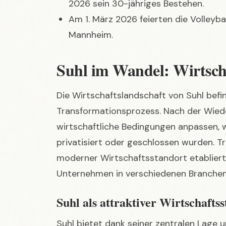
Mannheim.
Suhl im Wandel: Wirtsch
Die Wirtschaftslandschaft von Suhl befin
Transformationsprozess. Nach der Wiede
wirtschaftliche Bedingungen anpassen, w
privatisiert oder geschlossen wurden. T
moderner Wirtschaftsstandort etabliert 
Unternehmen in verschiedenen Branchen
Suhl als attraktiver Wirtschafts
Suhl bietet dank seiner zentralen Lage
Autobahnen A71 und A73 strategische Vo
Ansiedlung von Gewerbetreibenden und 