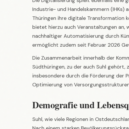
bietet hierzu auch Veranstaltungen an, w
nachhaltiger Automatisierung durch Künst
ermöglicht zudem seit Februar 2026 G
Die Zusammenarbeit innerhalb der Kom
Südthüringen, zu der auch Suhl gehört, zi
insbesondere durch die Förderung der P
Optimierung von Versorgungsstrukturen
Demografie und Lebensqu
Suhl, wie viele Regionen in Ostdeutschl
Nach einem starken Bevölkerungsrückgan
35.000 bis 36.000 Einwohner eingepende
Stadt in einem Prozess des „Gesundsch