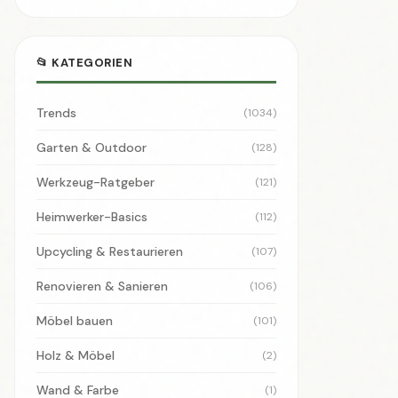
📢 Werbung
Slot 2 · Design → Widgets
🏷️ SCHLAGWÖRTER
DIY
Deutschland
Heimwerken
Anleitung
Sport
2026
Fußball
Garten
Upcycling
Nachhaltigkeit
Werkzeug
Wirtschaft
Holz
Handwerk
Sicherheit