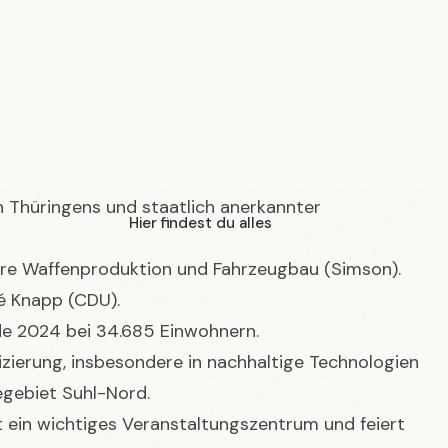
über Suhl
en Thüringens und staatlich anerkannter
 ihre Waffenproduktion und Fahrzeugbau (Simson).
é Knapp (CDU).
de 2024 bei 34.685 Einwohnern.
ifizierung, insbesondere in nachhaltige Technologien
gebiet Suhl-Nord.
 ein wichtiges Veranstaltungszentrum und feiert
lerinnen des VfB 91 Suhl einen Pokalsieg in