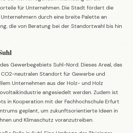
ng, die von Beratung bei der Standortwahl bis hin
Suhl
ng des Gewerbegebiets Suhl-Nord. Dieses Areal, das
em CO2-neutralen Standort für Gewerbe und
 allem Unternehmen aus der Holz- und Holz
ovoltaikindustrie angesiedelt werden. Zudem ist
s in Kooperation mit der Fachhochschule Erfurt
ntrums geplant, um zukunftsorientierte Ideen in
ohnen und Klimaschutz voranzutreiben.
 große Rolle in Suhl. Eine Umfrage der Thüringer
aus dem Jahr 2026 zeigt, dass Unternehmen in
konsequent vorantreiben. Die IHK Südthüringen