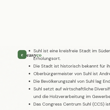
Das Wichtigste in Kürze 
Suhl ist eine kreisfreie Stadt im Süd
Erholungsort.
Die Stadt ist historisch bekannt für
Oberbürgermeister von Suhl ist Andr
Die Bevölkerungszahl von Suhl lag En
Suhl setzt auf wirtschaftliche Divers
und die Holzverarbeitung im Gewerbe
Das Congress Centrum Suhl (CCS) ist
2026 sein 30-jähriges Bestehen.
Am 1. März 2026 feierten die Volleybal