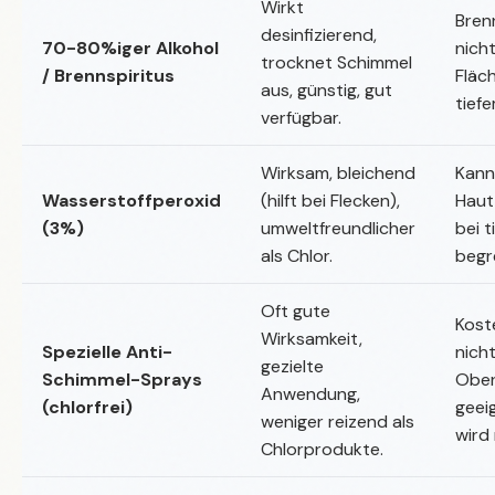
Wirkt
Bren
desinfizierend,
70-80%iger Alkohol
nicht
trocknet Schimmel
/ Brennspiritus
Fläc
aus, günstig, gut
tiefe
verfügbar.
Wirksam, bleichend
Kann
Wasserstoffperoxid
(hilft bei Flecken),
Haut
(3%)
umweltfreundlicher
bei t
als Chlor.
begr
Oft gute
Kost
Wirksamkeit,
Spezielle Anti-
nicht
gezielte
Schimmel-Sprays
Ober
Anwendung,
(chlorfrei)
geei
weniger reizend als
wird
Chlorprodukte.