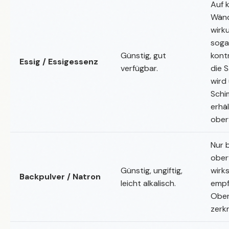
Auf k
Wänd
wirk
soga
Günstig, gut
kont
Essig / Essigessenz
verfügbar.
die S
wird
Schi
erhäl
oberf
Nur b
ober
Günstig, ungiftig,
wirk
Backpulver / Natron
leicht alkalisch.
empf
Ober
zerk