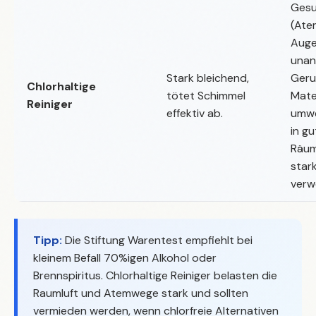
Gesu
(Ate
Auge
una
Stark bleichend,
Geruc
Chlorhaltige
tötet Schimmel
Mater
Reiniger
effektiv ab.
umwe
in gu
Räum
star
verw
Tipp:
Die Stiftung Warentest empfiehlt bei
kleinem Befall 70%igen Alkohol oder
Brennspiritus. Chlorhaltige Reiniger belasten die
Raumluft und Atemwege stark und sollten
vermieden werden, wenn chlorfreie Alternativen