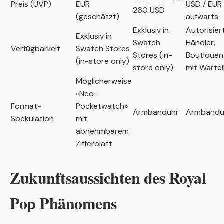
Preis (UVP)
EUR
USD / EUR
260 USD
(geschätzt)
aufwärts
Exklusiv in
Autorisier
Exklusiv in
Swatch
Händler,
Verfügbarkeit
Swatch Stores
Stores (in-
Boutiquen 
(in-store only)
store only)
mit Wartel
Möglicherweise
«Neo-
Format-
Pocketwatch»
Armbanduhr
Armbandu
Spekulation
mit
abnehmbarem
Zifferblatt
Zukunftsaussichten des Royal
Pop Phänomens