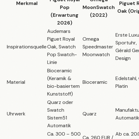
Merkmal
Piguet 
Pop
MoonSwatch
Oak (Orig
(Erwartung
(2022)
2026)
Audemars
Erste Lux
Piguet Royal
Omega
Sportuhr,
Inspirationsquelle
Oak, Swatch
Speedmaster
Gérald Ge
Pop Swatch-
Moonwatch
Design
Linie
Bioceramic
(Keramik &
Edelstahl,
Material
Bioceramic
bio-basiertem
Platin
Kunststoff)
Quarz oder
Swatch
Manufaktu
Uhrwerk
Quarz
Sistem51
Automati
Automatik
Ca. 300 – 500
Ab ca. 20
Ca. 260 EUR /