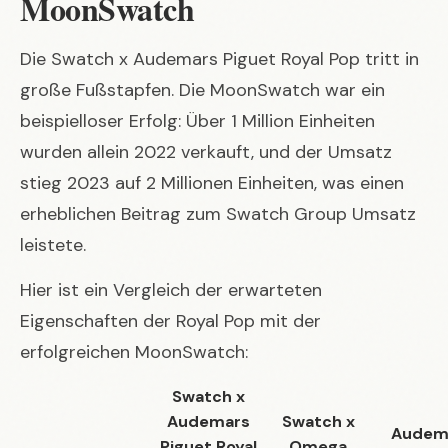
MoonSwatch
Die
Swatch x Audemars Piguet Royal Pop
tritt in
große Fußstapfen. Die MoonSwatch war ein
beispielloser Erfolg: Über 1 Million Einheiten
wurden allein 2022 verkauft, und der Umsatz
stieg 2023 auf 2 Millionen Einheiten, was einen
erheblichen Beitrag zum Swatch Group Umsatz
leistete.
Hier ist ein Vergleich der erwarteten
Eigenschaften der Royal Pop mit der
erfolgreichen MoonSwatch:
Swatch x
Audemars
Swatch x
Audem
Piguet Royal
Omega